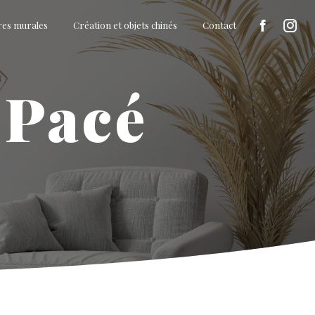
res murales
Création et objets chinés
Contact
s Pacé