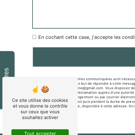
En cochant cette case, j'accepte les condi
Horaires
** Les données personnelles communiquées sont nécessair
sous-traitants dans le seul but de répondre à votre mes
Montgermont mesnagealine@gmail.com. Vous disposez de droit
du droit d’introduire une réclamation auprès d’une autorité
Jane Beusnel 35760 Montgermont ou par courrier électroni
Ce site utilise des cookies
période de prise de contact puis pendant la durée de prescr
et vous donne le contrôle
démarchage téléphonique, disponible à cette adresse:
Bl
sur ceux que vous
souhaitez activer
Tout accepter