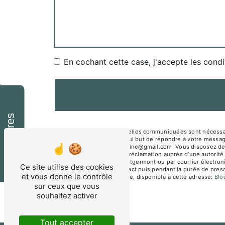
En cochant cette case, j'accepte les condi
Horaires
** Les données personnelles communiquées sont nécessair
sous-traitants dans le seul but de répondre à votre mes
Montgermont mesnagealine@gmail.com. Vous disposez de droit
du droit d’introduire une réclamation auprès d’une autorité
Jane Beusnel 35760 Montgermont ou par courrier électroni
Ce site utilise des cookies
période de prise de contact puis pendant la durée de prescr
et vous donne le contrôle
démarchage téléphonique, disponible à cette adresse:
Bl
sur ceux que vous
souhaitez activer
Tout accepter