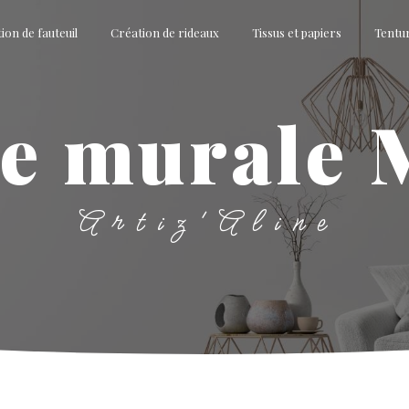
ion de fauteuil
Création de rideaux
Tissus et papiers
Tentu
re murale 
Artiz'Aline