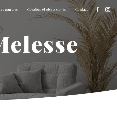
res murales
Création et objets chinés
Contact
Melesse