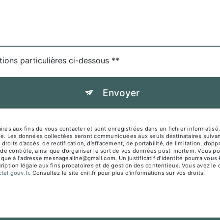
tions particulières ci-dessous **
Envoyer
es aux fins de vous contacter et sont enregistrées dans un fichier informati
sage. Les données collectées seront communiquées aux seuls destinataires su
s d’accès, de rectification, d’effacement, de portabilité, de limitation, d’opp
 de contrôle, ainsi que d’organiser le sort de vos données post-mortem. Vous pou
que à l'adresse mesnagealine@gmail.com. Un justificatif d'identité pourra vo
iption légale aux fins probatoires et de gestion des contentieux. Vous avez le dr
octel.gouv.fr
. Consultez le site cnil.fr pour plus d’informations sur vos droits.