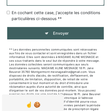
En cochant cette case, j'accepte les conditions
particulières ci-dessous **
Envoyer
** Les données personnelles communiquées sont nécessaires
aux fins de vous contacter et sont enregistrées dans un fichier
informatisé. Elles sont destinées à MADAME ALINE MESNAGE et
ses sous-traitants dans le seul but de répondre à votre message.
Les données collectées seront communiquées aux seuls
destinataires suivants: MADAME ALINE MESNAGE 18 Pl. Jane
Beusnel 35760 Montgermont mesnagealine@gmail.com. Vous
disposez de droits d’accès, de rectification, d’effacement, de
portabilité, de limitation, d’opposition, de retrait de votre
consentement à tout moment et du droit d’introduire une
réclamation auprès d’une autorité de contrôle, ainsi que
d’organiser le sort de vos données post-mortem. Vous pouvez
exercer ces droits par voie postale à l'adresse 18 Pl. Jane Beusnel
35760 Montgermont ou par courrier électronique à l'adresse
mesnagealine@gmail.com. Un justificatif d'identité pourra vous
être demandé. Nous conservons vos données pendant la période
de prise de contact puis pendant la durée de prescription légale