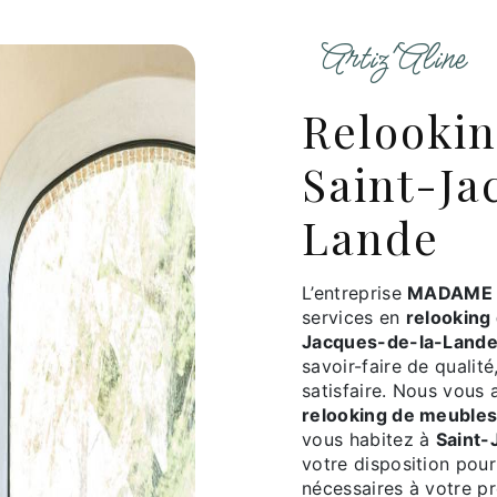
Artiz'Aline
relooking de meubles à
Saint-Ja
Lande
L’entreprise
MADAME 
services en
relooking
Jacques-de-la-Land
savoir-faire de qualit
satisfaire. Nous vous
relooking de meuble
vous habitez à
Saint-
votre disposition pou
nécessaires à votre p