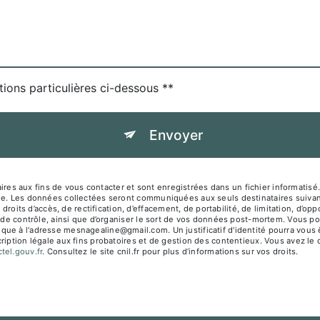
tions particulières ci-dessous **
Envoyer
es aux fins de vous contacter et sont enregistrées dans un fichier informati
sage. Les données collectées seront communiquées aux seuls destinataires su
s d’accès, de rectification, d’effacement, de portabilité, de limitation, d’opp
 de contrôle, ainsi que d’organiser le sort de vos données post-mortem. Vous pou
que à l'adresse mesnagealine@gmail.com. Un justificatif d'identité pourra vo
iption légale aux fins probatoires et de gestion des contentieux. Vous avez le dr
octel.gouv.fr
. Consultez le site cnil.fr pour plus d’informations sur vos droits.