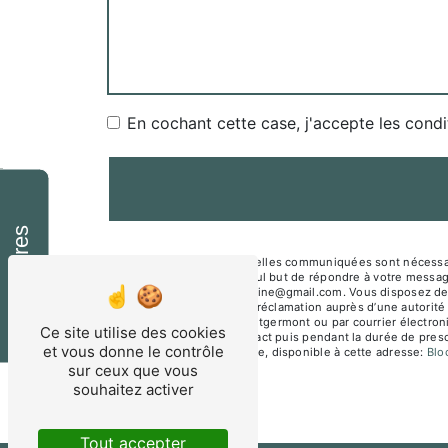
En cochant cette case, j'accepte les condi
Horaires
** Les données personnelles communiquées sont nécessair
sous-traitants dans le seul but de répondre à votre mes
Montgermont mesnagealine@gmail.com. Vous disposez de droit
du droit d’introduire une réclamation auprès d’une autorité
Jane Beusnel 35760 Montgermont ou par courrier électroni
Ce site utilise des cookies
période de prise de contact puis pendant la durée de prescr
et vous donne le contrôle
démarchage téléphonique, disponible à cette adresse:
Bl
sur ceux que vous
souhaitez activer
Tout accepter