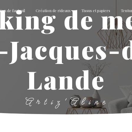
ion de fauteuil
Création de rideaux
Tissus et papiers
Tentu
-Jacques-
Lande
Artiz'Aline