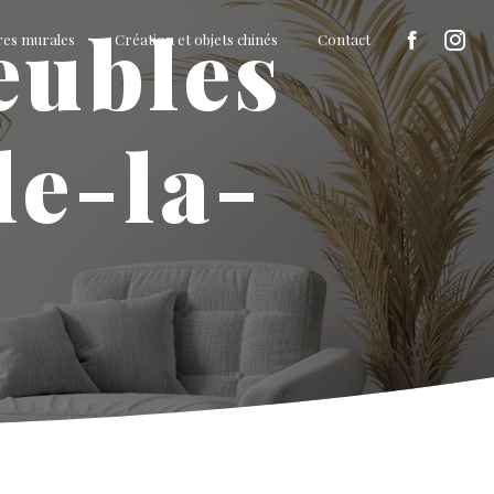
res murales
Création et objets chinés
Contact
de-la-