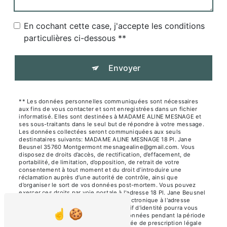
En cochant cette case, j'accepte les conditions
particulières ci-dessous **
Envoyer
** Les données personnelles communiquées sont nécessaires
aux fins de vous contacter et sont enregistrées dans un fichier
informatisé. Elles sont destinées à MADAME ALINE MESNAGE et
ses sous-traitants dans le seul but de répondre à votre message.
Les données collectées seront communiquées aux seuls
destinataires suivants: MADAME ALINE MESNAGE 18 Pl. Jane
Beusnel 35760 Montgermont mesnagealine@gmail.com. Vous
disposez de droits d’accès, de rectification, d’effacement, de
portabilité, de limitation, d’opposition, de retrait de votre
consentement à tout moment et du droit d’introduire une
réclamation auprès d’une autorité de contrôle, ainsi que
d’organiser le sort de vos données post-mortem. Vous pouvez
exercer ces droits par voie postale à l'adresse 18 Pl. Jane Beusnel
35760 Montgermont ou par courrier électronique à l'adresse
mesnagealine@gmail.com. Un justificatif d'identité pourra vous
être demandé. Nous conservons vos données pendant la période
de prise de contact puis pendant la durée de prescription légale