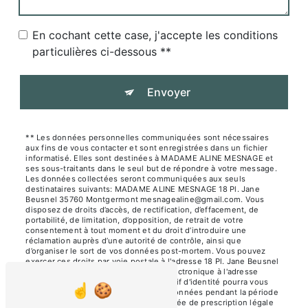
En cochant cette case, j'accepte les conditions
particulières ci-dessous **
Envoyer
** Les données personnelles communiquées sont nécessaires
aux fins de vous contacter et sont enregistrées dans un fichier
informatisé. Elles sont destinées à MADAME ALINE MESNAGE et
ses sous-traitants dans le seul but de répondre à votre message.
Les données collectées seront communiquées aux seuls
destinataires suivants: MADAME ALINE MESNAGE 18 Pl. Jane
Beusnel 35760 Montgermont mesnagealine@gmail.com. Vous
disposez de droits d’accès, de rectification, d’effacement, de
portabilité, de limitation, d’opposition, de retrait de votre
consentement à tout moment et du droit d’introduire une
réclamation auprès d’une autorité de contrôle, ainsi que
d’organiser le sort de vos données post-mortem. Vous pouvez
exercer ces droits par voie postale à l'adresse 18 Pl. Jane Beusnel
35760 Montgermont ou par courrier électronique à l'adresse
mesnagealine@gmail.com. Un justificatif d'identité pourra vous
être demandé. Nous conservons vos données pendant la période
de prise de contact puis pendant la durée de prescription légale