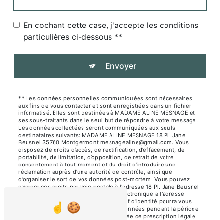
En cochant cette case, j'accepte les conditions
particulières ci-dessous **
Envoyer
** Les données personnelles communiquées sont nécessaires
aux fins de vous contacter et sont enregistrées dans un fichier
informatisé. Elles sont destinées à MADAME ALINE MESNAGE et
ses sous-traitants dans le seul but de répondre à votre message.
Les données collectées seront communiquées aux seuls
destinataires suivants: MADAME ALINE MESNAGE 18 Pl. Jane
Beusnel 35760 Montgermont mesnagealine@gmail.com. Vous
disposez de droits d’accès, de rectification, d’effacement, de
portabilité, de limitation, d’opposition, de retrait de votre
consentement à tout moment et du droit d’introduire une
réclamation auprès d’une autorité de contrôle, ainsi que
d’organiser le sort de vos données post-mortem. Vous pouvez
exercer ces droits par voie postale à l'adresse 18 Pl. Jane Beusnel
35760 Montgermont ou par courrier électronique à l'adresse
mesnagealine@gmail.com. Un justificatif d'identité pourra vous
être demandé. Nous conservons vos données pendant la période
de prise de contact puis pendant la durée de prescription légale