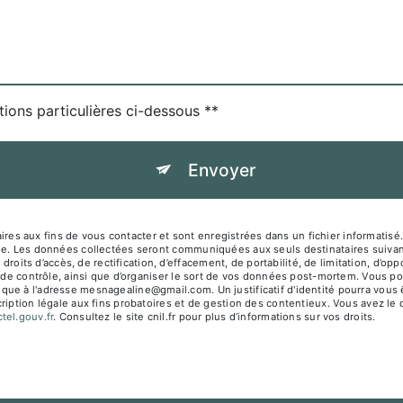
tions particulières ci-dessous **
Envoyer
es aux fins de vous contacter et sont enregistrées dans un fichier informati
sage. Les données collectées seront communiquées aux seuls destinataires su
s d’accès, de rectification, d’effacement, de portabilité, de limitation, d’opp
 de contrôle, ainsi que d’organiser le sort de vos données post-mortem. Vous pou
que à l'adresse mesnagealine@gmail.com. Un justificatif d'identité pourra vo
iption légale aux fins probatoires et de gestion des contentieux. Vous avez le dr
octel.gouv.fr
. Consultez le site cnil.fr pour plus d’informations sur vos droits.