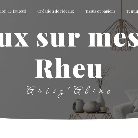
ion de fauteuil
Création de rideaux
Tissus et papiers
Tentu
Rheu
Artiz'Aline