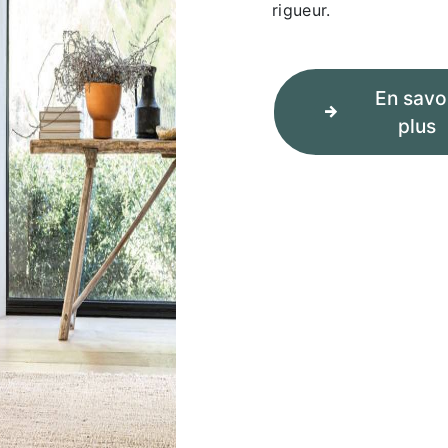
rigueur.
En savo
plus