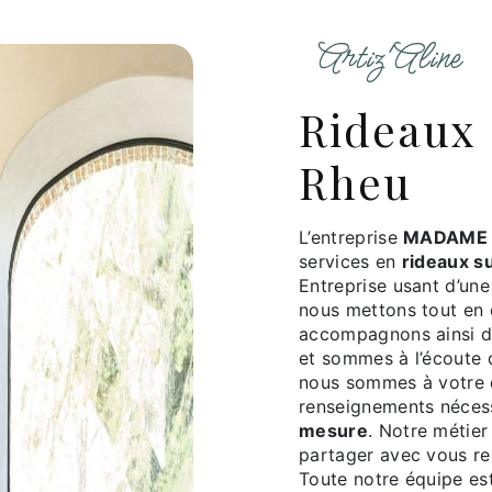
Artiz'Aline
rideaux sur mesure à le
Rheu
L’entreprise
MADAME 
services en
rideaux s
Entreprise usant d’une
nous mettons tout en 
accompagnons ainsi d
et sommes à l’écoute 
nous sommes à votre d
renseignements nécess
mesure
. Notre métier
partager avec vous ren
Toute notre équipe est