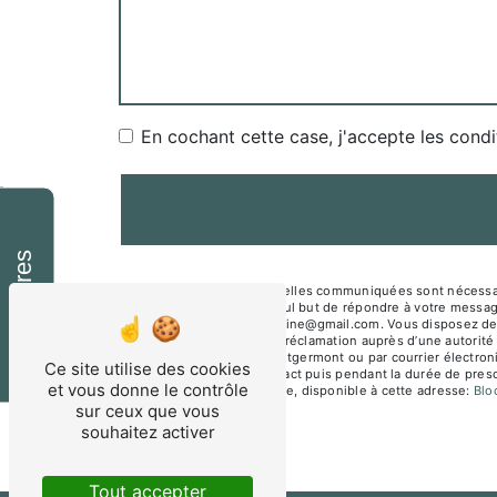
En cochant cette case, j'accepte les condi
Horaires
** Les données personnelles communiquées sont nécessair
sous-traitants dans le seul but de répondre à votre mes
Montgermont mesnagealine@gmail.com. Vous disposez de droit
du droit d’introduire une réclamation auprès d’une autorité
Jane Beusnel 35760 Montgermont ou par courrier électroni
Ce site utilise des cookies
période de prise de contact puis pendant la durée de prescr
et vous donne le contrôle
démarchage téléphonique, disponible à cette adresse:
Bl
sur ceux que vous
souhaitez activer
Tout accepter