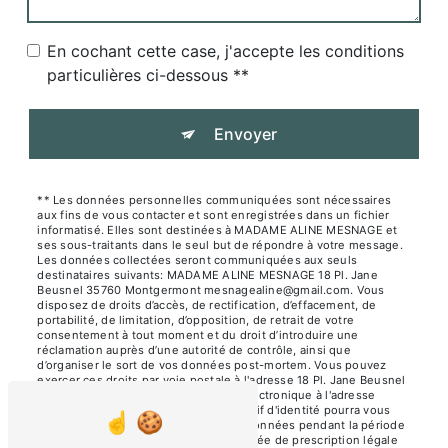
En cochant cette case, j'accepte les conditions
particulières ci-dessous **
Envoyer
** Les données personnelles communiquées sont nécessaires
aux fins de vous contacter et sont enregistrées dans un fichier
informatisé. Elles sont destinées à MADAME ALINE MESNAGE et
ses sous-traitants dans le seul but de répondre à votre message.
Les données collectées seront communiquées aux seuls
destinataires suivants: MADAME ALINE MESNAGE 18 Pl. Jane
Beusnel 35760 Montgermont mesnagealine@gmail.com. Vous
disposez de droits d’accès, de rectification, d’effacement, de
portabilité, de limitation, d’opposition, de retrait de votre
consentement à tout moment et du droit d’introduire une
réclamation auprès d’une autorité de contrôle, ainsi que
d’organiser le sort de vos données post-mortem. Vous pouvez
exercer ces droits par voie postale à l'adresse 18 Pl. Jane Beusnel
35760 Montgermont ou par courrier électronique à l'adresse
mesnagealine@gmail.com. Un justificatif d'identité pourra vous
être demandé. Nous conservons vos données pendant la période
de prise de contact puis pendant la durée de prescription légale