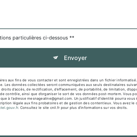
tions particulières ci-dessous **
Envoyer
es aux fins de vous contacter et sont enregistrées dans un fichier informati
sage. Les données collectées seront communiquées aux seuls destinataires su
s d’accès, de rectification, d’effacement, de portabilité, de limitation, d’opp
 de contrôle, ainsi que d’organiser le sort de vos données post-mortem. Vous pou
que à l'adresse mesnagealine@gmail.com. Un justificatif d'identité pourra vo
iption légale aux fins probatoires et de gestion des contentieux. Vous avez le dr
octel.gouv.fr
. Consultez le site cnil.fr pour plus d’informations sur vos droits.