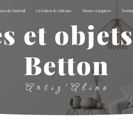
ion de fauteuil
Création de rideaux
Tissus et papiers
Tentu
Betton
Artiz'Aline