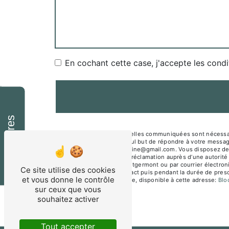
En cochant cette case, j'accepte les condi
Horaires
** Les données personnelles communiquées sont nécessair
sous-traitants dans le seul but de répondre à votre mes
Montgermont mesnagealine@gmail.com. Vous disposez de droit
du droit d’introduire une réclamation auprès d’une autorité
Jane Beusnel 35760 Montgermont ou par courrier électroni
Ce site utilise des cookies
période de prise de contact puis pendant la durée de prescr
et vous donne le contrôle
démarchage téléphonique, disponible à cette adresse:
Bl
sur ceux que vous
souhaitez activer
Tout accepter