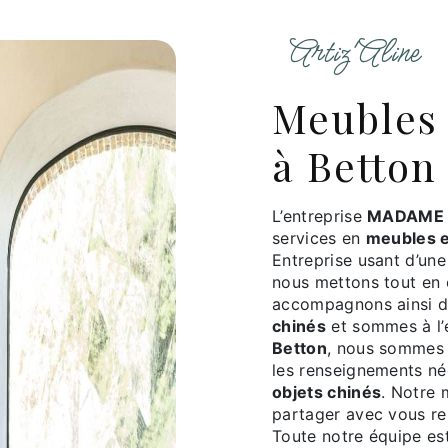
Artiz'Aline
meubles et objets chinés
à Betton
L’entreprise
MADAME 
services en
meubles e
Entreprise usant d’une
nous mettons tout en 
accompagnons ainsi d
chinés
et sommes à l’
Betton
, nous sommes 
les renseignements né
objets chinés
. Notre 
partager avec vous ren
Toute notre équipe est