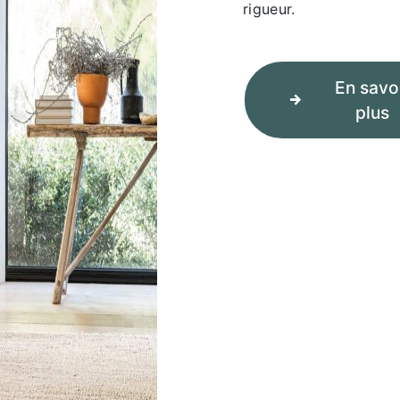
rigueur.
En savo
plus