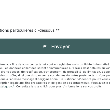
tions particulières ci-dessous **
Envoyer
es aux fins de vous contacter et sont enregistrées dans un fichier informati
sage. Les données collectées seront communiquées aux seuls destinataires su
s d’accès, de rectification, d’effacement, de portabilité, de limitation, d’opp
 de contrôle, ainsi que d’organiser le sort de vos données post-mortem. Vous pou
que à l'adresse mesnagealine@gmail.com. Un justificatif d'identité pourra vo
iption légale aux fins probatoires et de gestion des contentieux. Vous avez le dr
octel.gouv.fr
. Consultez le site cnil.fr pour plus d’informations sur vos droits.