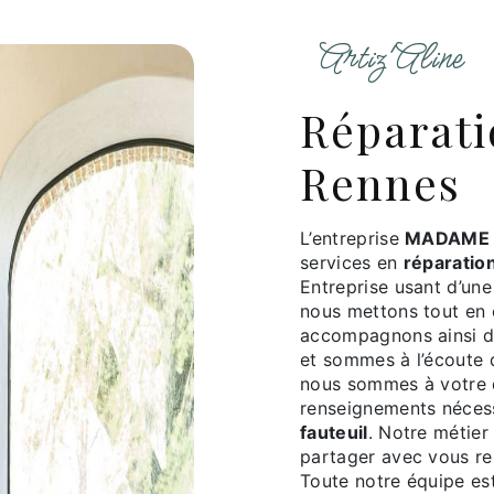
Artiz'Aline
réparation de fauteuil à
Rennes
L’entreprise
MADAME 
services en
réparation
Entreprise usant d’une
nous mettons tout en 
accompagnons ainsi d
et sommes à l’écoute 
nous sommes à votre d
renseignements nécess
fauteuil
. Notre métier
partager avec vous ren
Toute notre équipe est