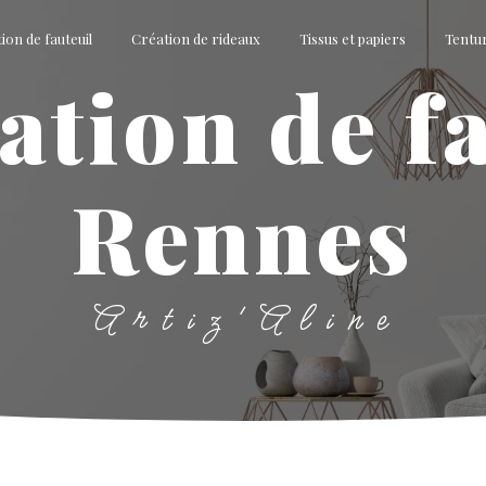
ion de fauteuil
Création de rideaux
Tissus et papiers
Tentu
Rennes
Artiz'Aline