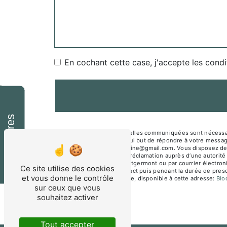
En cochant cette case, j'accepte les condi
Horaires
** Les données personnelles communiquées sont nécessair
sous-traitants dans le seul but de répondre à votre mes
Montgermont mesnagealine@gmail.com. Vous disposez de droit
du droit d’introduire une réclamation auprès d’une autorité
Jane Beusnel 35760 Montgermont ou par courrier électroni
Ce site utilise des cookies
période de prise de contact puis pendant la durée de prescr
et vous donne le contrôle
démarchage téléphonique, disponible à cette adresse:
Bl
sur ceux que vous
souhaitez activer
Tout accepter