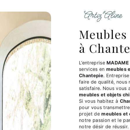
Artiz'Aline
meubles et objets chinés
à Chante
L’entreprise
MADAME 
services en
meubles e
Chantepie
. Entrepris
faire de qualité, nou
satisfaire. Nous vous
meubles et objets ch
Si vous habitez à
Cha
pour vous transmettre
projet de
meubles et 
notre passion et le p
notre désir de réussir.