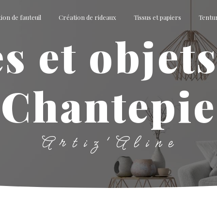
ion de fauteuil
Création de rideaux
Tissus et papiers
Tentu
Chantepie
Artiz'Aline