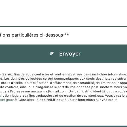
tions particulières ci-dessous **
Envoyer
es aux fins de vous contacter et sont enregistrées dans un fichier informati
sage. Les données collectées seront communiquées aux seuls destinataires su
s d’accès, de rectification, d’effacement, de portabilité, de limitation, d’opp
 de contrôle, ainsi que d’organiser le sort de vos données post-mortem. Vous pou
que à l'adresse mesnagealine@gmail.com. Un justificatif d'identité pourra vo
iption légale aux fins probatoires et de gestion des contentieux. Vous avez le dr
octel.gouv.fr
. Consultez le site cnil.fr pour plus d’informations sur vos droits.