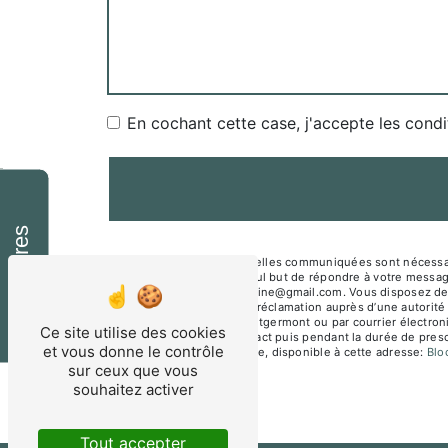
En cochant cette case, j'accepte les condi
Horaires
** Les données personnelles communiquées sont nécessair
sous-traitants dans le seul but de répondre à votre mes
Montgermont mesnagealine@gmail.com. Vous disposez de droit
du droit d’introduire une réclamation auprès d’une autorité
Jane Beusnel 35760 Montgermont ou par courrier électroni
Ce site utilise des cookies
période de prise de contact puis pendant la durée de prescr
et vous donne le contrôle
démarchage téléphonique, disponible à cette adresse:
Bl
sur ceux que vous
souhaitez activer
Tout accepter